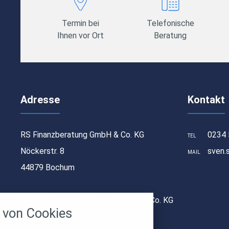
Termin bei
Telefonische
Ihnen vor Ort
Beratung
Adresse
Kontakt
RS Finanzberatung GmbH & Co. KG
0234 
TEL
Nöckerstr. 8
sven.
MAIL
44879 Bochum
stellungen
© 2026 RS Finanzberatung GmbH & Co. KG
rwendeten Cookies und Skripte. Sie haben die
von Cookies
u akzeptieren oder zu blockieren.