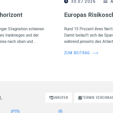
30.07.2026
horizont
Europas Risikosc
nger Stagnation schienen
Rund 15 Prozent ihres Nett
des Irankrieges und der
Damit beläuft sich die Spa
eise nach oben und …
während jenseits des Atlant
ZUM BEITRAG
⟶
t.
ANRUFEN
TERMIN
VEREINBA