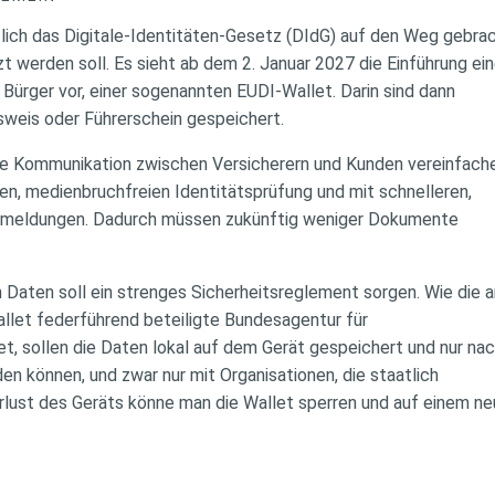
lich das Digitale-Identitäten-Gesetz (DIdG) auf den Weg gebra
werden soll. Es sieht ab dem 2. Januar 2027 die Einführung ei
le Bürger vor, einer sogenannten EUDI-Wallet. Darin sind dann
sweis oder Führerschein gespeichert.
ie Kommunikation zwischen Versicherern und Kunden vereinfach
ten, medienbruchfreien Identitätsprüfung und mit schnelleren,
smeldungen. Dadurch müssen zukünftig weniger Dokumente
 Daten soll ein strenges Sicherheitsreglement sorgen. Wie die 
llet federführend beteiligte Bundesagentur für
t, sollen die Daten lokal auf dem Gerät gespeichert und nur na
den können, und zwar nur mit Organisationen, die staatlich
Verlust des Geräts könne man die Wallet sperren und auf einem n