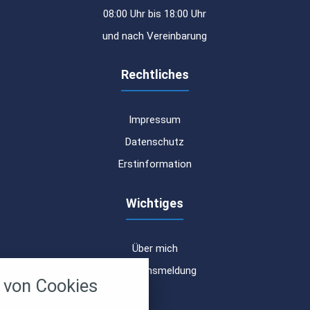
08:00 Uhr bis 18:00 Uhr
und nach Vereinbarung
Rechtliches
Impressum
Datenschutz
Erstinformation
Wichtiges
Über mich
nstellungen
Schadensmeldung
von Cookies
über alle verwendeten Cookies und
chkeit folgende Kategorien zu