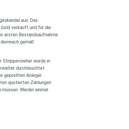
geskandal aus: Das
old verkauft und für die
iner ersten Bestandsaufnahme
en demnach gemäß
 Strippenzieher wurde in
rwalter durchleuchtet.
ie geprellten Anleger
sten quotierten Zahlungen
en müssen. Wieder einmal