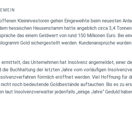
GEMEIN
offenen Kleininvestoren gehen Eingeweihte beim neuesten Anla
em hessischen Heusenstamm hatte angeblich circa 3,4 Tonnen G
tspräche das einem Geldwert von rund 150 Millionen Euro. Bei e
Kilogramm Gold sichergestellt werden. Kundenansprüche wurd
ermittelt, das Unternehmen hat Insolvenz angemeldet, einer der
 die Buchhaltung der letzten Jahre vom vorläufigen Insolvenzve
solvenzverfahren förmlich eröffnet werden. Viel Hoffnung für d
n nicht noch bedeutende Goldbestände auftauchen. Bis es zu er
n laut Insolvenzverwalter jedenfalls „einige Jahre“ Geduld hab