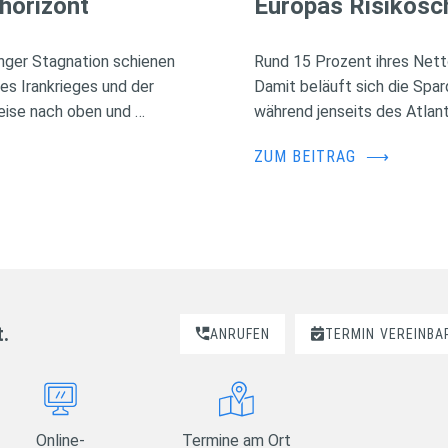
horizont
Europas Risikosc
nger Stagnation schienen
Rund 15 Prozent ihres Nett
des Irankrieges und der
Damit beläuft sich die Spa
eise nach oben und …
während jenseits des Atlant
ZUM BEITRAG
⟶
t.
ANRUFEN
TERMIN
VEREINBA
Online-
Termine am Ort