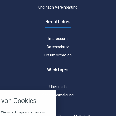
und nach Vereinbarung
Rechtliches
Impressum
Datenschutz
Erstinformation
Wichtiges
Über mich
nstellungen
Schadensmeldung
von Cookies
über alle verwendeten Cookies und
chkeit folgende Kategorien zu
r zu blockieren.
 Website. Einige von ihnen sind