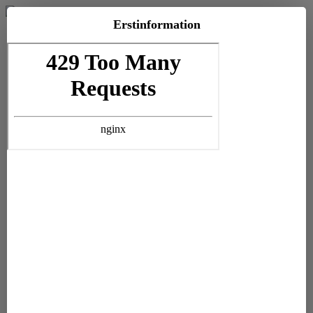
Erstinformation
Anrufen