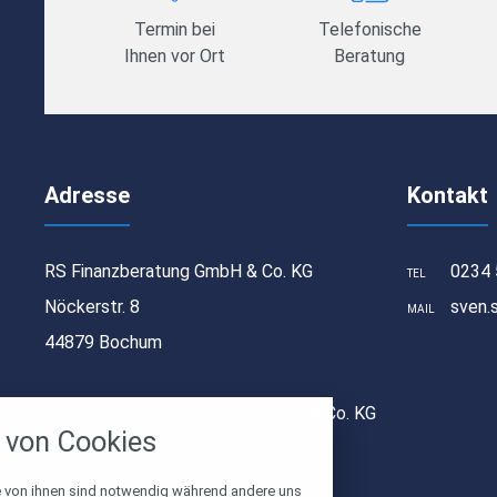
Termin bei
Telefonische
Ihnen vor Ort
Beratung
Adresse
Kontakt
RS Finanzberatung GmbH & Co. KG
0234 
TEL
Nöckerstr. 8
sven.
MAIL
44879 Bochum
stellungen
© 2026 RS Finanzberatung GmbH & Co. KG
rwendeten Cookies und Skripte. Sie haben die
von Cookies
u akzeptieren oder zu blockieren.
Notwendig
e von ihnen sind notwendig während andere uns