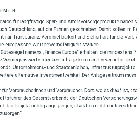
GEMEIN
dards für langfristige Spar- und Altersvorsorgeprodukte haben s
auch Deutschland, auf die Fahnen geschrieben. Damit sollen im 
ht nur Transparenz, Vergleichbarkeit und Sicherheit für die Verb
die europäische Wettbewerbsfähigkeit stärken.
Gütesiegel namens „Finance Europe“ erhalten, die mindestens 
che Vermögenswerte stecken. Infrage kommen börsennotierte eb
Fonds, Unternehmens- und Staatsanleihen, Infrastrukturprojekte 
 weitere alternative Investmentvehikel. Der Anlagezeitraum mus
für Verbraucherinnen und Verbraucher. Dort, wo es drauf ist, stec
ftsführer des Gesamtverbands der Deutschen Versicherungswi
„Wird das Projekt richtig angegangen, stärkt es nicht nur Investiti
rzusorgen.“