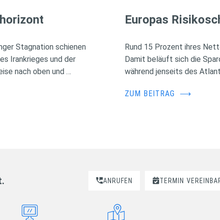
horizont
Europas Risikosc
nger Stagnation schienen
Rund 15 Prozent ihres Nett
des Irankrieges und der
Damit beläuft sich die Spa
eise nach oben und …
während jenseits des Atlant
ZUM BEITRAG
⟶
t.
ANRUFEN
TERMIN
VEREINBA