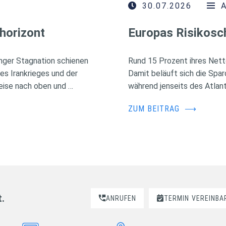
30.07.2026
horizont
Europas Risikosc
nger Stagnation schienen
Rund 15 Prozent ihres Nett
des Irankrieges und der
Damit beläuft sich die Spa
eise nach oben und …
während jenseits des Atlant
ZUM BEITRAG
⟶
t.
ANRUFEN
TERMIN
VEREINBA