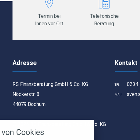
Termin bei
Telefonische
Ihnen vor Ort
Beratung
Adresse
Kontakt
RS Finanzberatung GmbH & Co. KG
0234 
TEL
Nöckerstr. 8
sven.
MAIL
44879 Bochum
stellungen
© 2026 RS Finanzberatung GmbH & Co. KG
rwendeten Cookies und Skripte. Sie haben die
von Cookies
u akzeptieren oder zu blockieren.