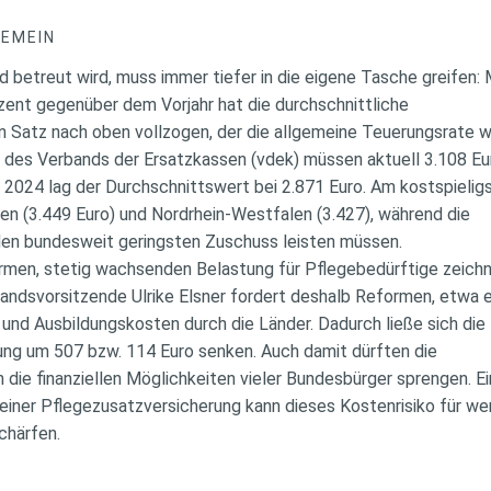
GEMEIN
 betreut wird, muss immer tiefer in die eigene Tasche greifen:
ozent gegenüber dem Vorjahr hat die durchschnittliche
en Satz nach oben vollzogen, der die allgemeine Teuerungsrate 
en des Verbands der Ersatzkassen (vdek) müssen aktuell 3.108 E
 2024 lag der Durchschnittswert bei 2.871 Euro. Am kostspieli
men (3.449 Euro) und Nordrhein-Westfalen (3.427), während die
den bundesweit geringsten Zuschuss leisten müssen.
ormen, stetig wachsenden Belastung für Pflegebedürftige zeich
standsvorsitzende Ulrike Elsner fordert deshalb Reformen, etwa 
 und Ausbildungskosten durch die Länder. Dadurch ließe sich die
ung um 507 bzw. 114 Euro senken. Auch damit dürften die
 die finanziellen Möglichkeiten vieler Bundesbürger sprengen. E
 einer Pflegezusatzversicherung kann dieses Kostenrisiko für w
chärfen.