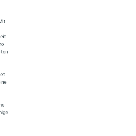
 Mit
weit
uro
gsten
net
eine
ine
enige