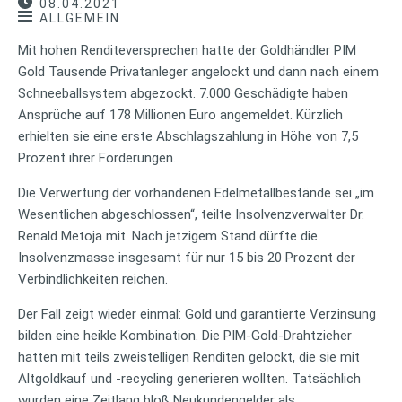
08.04.2021
ALLGEMEIN
Mit hohen Renditeversprechen hatte der Goldhändler PIM
Gold Tausende Privatanleger angelockt und dann nach einem
Schneeballsystem abgezockt. 7.000 Geschädigte haben
Ansprüche auf 178 Millionen Euro angemeldet. Kürzlich
erhielten sie eine erste Abschlagszahlung in Höhe von 7,5
Prozent ihrer Forderungen.
Die Verwertung der vorhandenen Edelmetallbestände sei „im
Wesentlichen abgeschlossen“, teilte Insolvenzverwalter Dr.
Renald Metoja mit. Nach jetzigem Stand dürfte die
Insolvenzmasse insgesamt für nur 15 bis 20 Prozent der
Verbindlichkeiten reichen.
Der Fall zeigt wieder einmal: Gold und garantierte Verzinsung
bilden eine heikle Kombination. Die PIM-Gold-Drahtzieher
hatten mit teils zweistelligen Renditen gelockt, die sie mit
Altgoldkauf und -recycling generieren wollten. Tatsächlich
wurden eine Zeitlang bloß Neukundengelder als