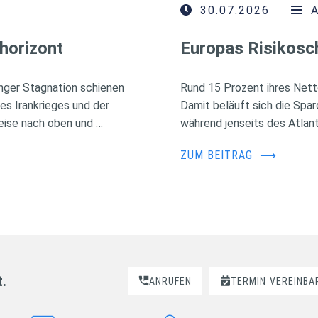
30.07.2026
horizont
Europas Risikosc
nger Stagnation schienen
Rund 15 Prozent ihres Nett
des Irankrieges und der
Damit beläuft sich die Spa
eise nach oben und …
während jenseits des Atlant
ZUM BEITRAG
⟶
t.
ANRUFEN
TERMIN
VEREINBA