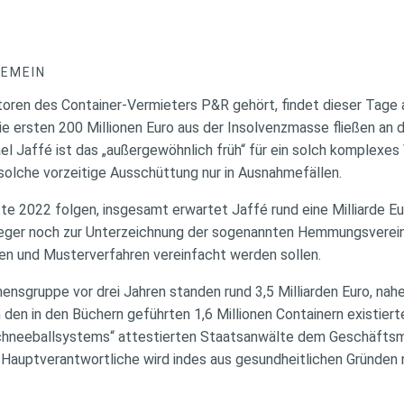
GEMEIN
toren des Container-Vermieters P&R gehört, findet dieser Tage
 ersten 200 Millionen Euro aus der Insolvenzmasse fließen an di
el Jaffé ist das „außergewöhnlich früh“ für ein solch komplexes
solche vorzeitige Ausschüttung nur in Ausnahmefällen.
te 2022 folgen, insgesamt erwartet Jaffé rund eine Milliarde Eu
leger noch zur Unterzeichnung der sogenannten Hemmungsverein
en und Musterverfahren vereinfacht werden sollen.
ensgruppe vor drei Jahren standen rund 3,5 Milliarden Euro, nah
 den in den Büchern geführten 1,6 Millionen Containern existiert
chneeballsystems“ attestierten Staatsanwälte dem Geschäftsmo
 Hauptverantwortliche wird indes aus gesundheitlichen Gründen 