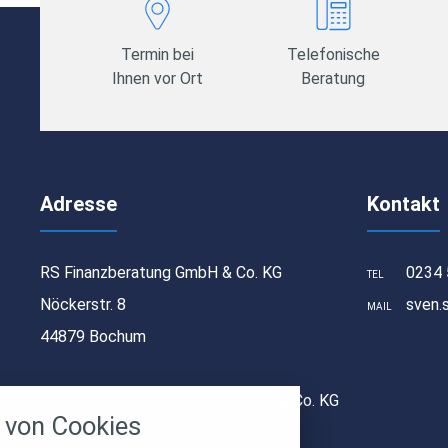
Termin bei
Telefonische
Ihnen vor Ort
Beratung
Adresse
Kontakt
RS Finanzberatung GmbH & Co. KG
0234 
TEL
Nöckerstr. 8
sven.
MAIL
44879 Bochum
stellungen
© 2026 RS Finanzberatung GmbH & Co. KG
rwendeten Cookies und Skripte. Sie haben die
von Cookies
u akzeptieren oder zu blockieren.