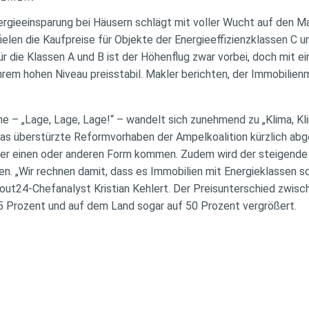
ergieeinsparung bei Häusern schlägt mit voller Wucht auf den Ma
en die Kaufpreise für Objekte der Energieeffizienzklassen C un
ür die Klassen A und B ist der Höhenflug zwar vorbei, doch mit 
hrem hohen Niveau preisstabil. Makler berichten, der Immobilien
he – „Lage, Lage, Lage!“ – wandelt sich zunehmend zu „Klima, Kl
s überstürzte Reformvorhaben der Ampelkoalition kürzlich abge
er einen oder anderen Form kommen. Zudem wird der steigende
n. „Wir rechnen damit, dass es Immobilien mit Energieklassen sc
out24-Chefanalyst Kristian Kehlert. Der Preisunterschied zwis
35 Prozent und auf dem Land sogar auf 50 Prozent vergrößert.