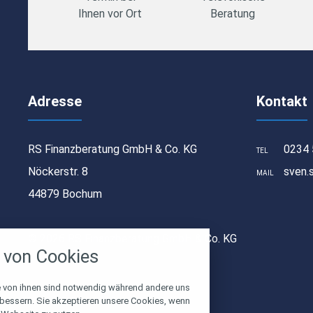
Ihnen vor Ort
Beratung
Adresse
Kontakt
RS Finanzberatung GmbH & Co. KG
0234 
TEL
Nöckerstr. 8
sven.
MAIL
44879 Bochum
stellungen
© 2026 RS Finanzberatung GmbH & Co. KG
rwendeten Cookies und Skripte. Sie haben die
von Cookies
u akzeptieren oder zu blockieren.
Notwendig
e von ihnen sind notwendig während andere uns
rbessern. Sie akzeptieren unsere Cookies, wenn