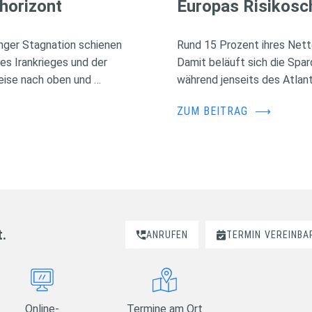
horizont
Europas Risikosc
nger Stagnation schienen
Rund 15 Prozent ihres Nett
des Irankrieges und der
Damit beläuft sich die Spa
eise nach oben und …
während jenseits des Atlant
ZUM BEITRAG
⟶
t.
ANRUFEN
TERMIN
VEREINBA
Online-
Termine am Ort