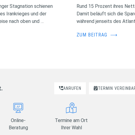
nger Stagnation schienen
Rund 15 Prozent ihres Nett
des Irankrieges und der
Damit beläuft sich die Spa
eise nach oben und …
während jenseits des Atlant
ZUM BEITRAG
⟶
t.
ANRUFEN
TERMIN
VEREINBA
Online-
Termine am Ort
Beratung
Ihrer Wahl