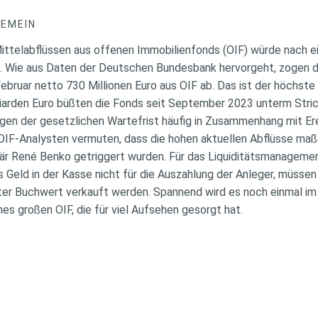
GEMEIN
Mittelabflüssen aus offenen Immobilienfonds (OIF) würde nach
len. Wie aus Daten der Deutschen Bundesbank hervorgeht, zogen d
 Februar netto 730 Millionen Euro aus OIF ab. Das ist der höchste
lliarden Euro büßten die Fonds seit September 2023 unterm Stric
en der gesetzlichen Wartefrist häufig in Zusammenhang mit Er
IF-Analysten vermuten, dass die hohen aktuellen Abflüsse maßg
där René Benko getriggert wurden. Für das Liquiditätsmanagemen
 Geld in der Kasse nicht für die Auszahlung der Anleger, müssen
er Buchwert verkauft werden. Spannend wird es noch einmal im 
s großen OIF, die für viel Aufsehen gesorgt hat.