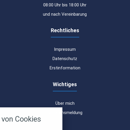
08:00 Uhr bis 18:00 Uhr
und nach Vereinbarung
Rechtliches
Impressum
Datenschutz
Erstinformation
Wichtiges
Über mich
nstellungen
Schadensmeldung
von Cookies
über alle verwendeten Cookies und
chkeit folgende Kategorien zu